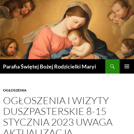
Szukaj
Parafia Świętej Bożej Rodzicielki Maryi
PRZEJDŹ
MENU
DO
GŁÓWN
TREŚCI
OGŁOSZENIA
OGŁOSZENIA I WIZYTY
DUSZPASTERSKIE 8-15
STYCZNIA 2023 UWAGA
AKTUALIZACJA